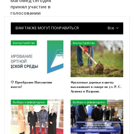
Магомед сегодня
принял участие в
голосовании
ВАМ ТАКЖЕ МОГУТ ПОНРАВИТЬСЯ
Все
Благоустройство
Благоустройство
🤍 Преобразим Ингушетию
Фруктовые деревья и цветы
вместе!
высаживают в сквере по ул. Р. С.
Аушева в Назрани.
Выборы и референдумы
Выборы и референдумы