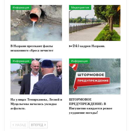
Информация
Мероприятия
В Назрани пресекают факты
✂️245 кадров Назрани.
незаконного сброса нечистот
Информация
Информация
На улицах Темирханова, Лесной и
ШТОРМОВОЕ
Муцольгова началась укладка
ПРЕДУПРЕЖДЕНИЕ: В
асфальта.
Ингушетии ожидается резкое
ухудшение погоды!
НАЗАД
ВПЕРЕД