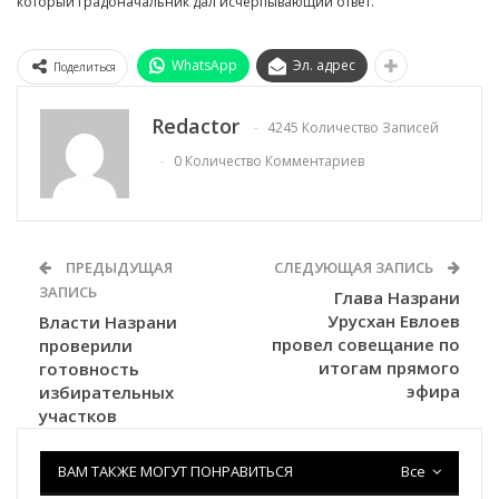
который градоначальник дал исчерпывающий ответ.
WhatsApp
Эл. адрес
Поделиться
Redactor
4245 Количество Записей
0 Количество Комментариев
ПРЕДЫДУЩАЯ
СЛЕДУЮЩАЯ ЗАПИСЬ
ЗАПИСЬ
Глава Назрани
Урусхан Евлоев
Власти Назрани
провел совещание по
проверили
итогам прямого
готовность
эфира
избирательных
участков
ВАМ ТАКЖЕ МОГУТ ПОНРАВИТЬСЯ
Все