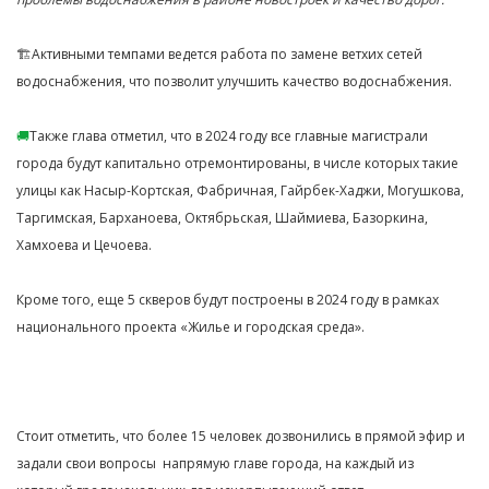
🏗️Активными темпами ведется работа по замене ветхих сетей
водоснабжения, что позволит улучшить качество водоснабжения.
🚚
Также глава отметил, что в 2024 году все главные магистрали
города будут капитально отремонтированы, в числе которых такие
улицы как Насыр-Кортская, Фабричная, Гайрбек-Хаджи, Могушкова,
Таргимская, Барханоева, Октябрьская, Шаймиева, Базоркина,
Хамхоева и Цечоева.
Кроме того, еще 5 скверов будут построены в 2024 году в рамках
национального проекта «Жилье и городская среда».
Стоит отметить, что более 15 человек дозвонились в прямой эфир и
задали свои вопросы напрямую главе города, на каждый из