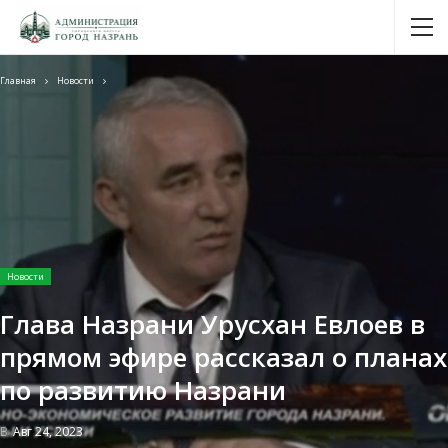
Главная
Новости
Новости
Глава Назрани Урусхан Евлоев в
прямом эфире рассказал о планах
по развитию Назрани
В
Авг 24, 2023