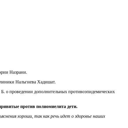
ории Назрани.
клиники Нальгиева Хадишат.
м Б. о проведении дополнительных противоэпидемических
привитые против полиомиелита дети.
яснения хороши, так как речь идет о здоровье наших