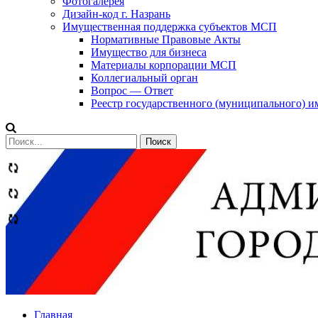
Фотогалерея
Дизайн-код г. Назрань
Имущественная поддержка субъектов МСП
Нормативные Правовые Акты
Имущество для бизнеса
Материалы корпорации МСП
Коллегиальный орган
Вопрос — Ответ
Реестр государственного (муниципального) 
Сообщений
категории
Теги
Главная