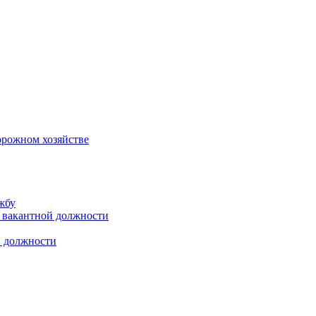
орожном хозяйстве
жбу
 вакантной должности
й должности