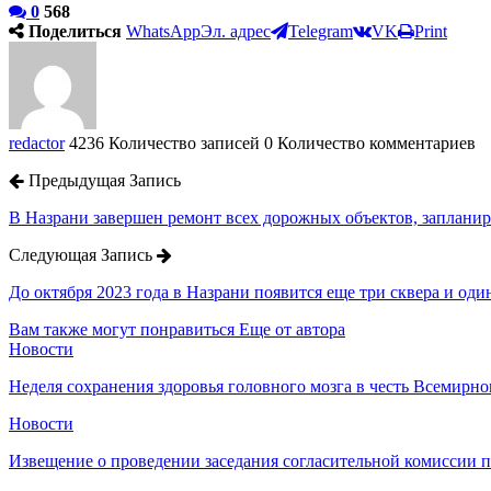
0
568
Поделиться
WhatsApp
Эл. адрес
Telegram
VK
Print
redactor
4236 Количество записей
0 Количество комментариев
Предыдущая Запись
В Назрани завершен ремонт всех дорожных объектов, запланир
Следующая Запись
До октября 2023 года в Назрани появится еще три сквера и од
Вам также могут понравиться
Еще от автора
Новости
Неделя сохранения здоровья головного мозга в честь Всемирно
Новости
Извещение о проведении заседания согласительной комиссии 