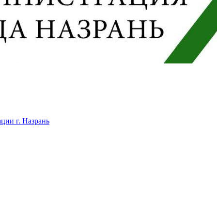
ции г. Назрань