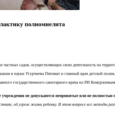
илактику полиомиелита
ми частных садов, осуществляющих свою деятельность на террит
ования и науки Угурчиева Пятимат и главный врач детской поли
главного государственного санитарного врача по РИ Комурзоевы
е учреждения не допускаются непривитые или не полностью 
виях, об угрозе жизни ребенку. В этом вопросе все методы разъ