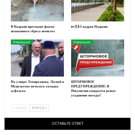
В Назрани пресекают факты
✂️245 кадров Назрани.
незаконного сброса нечистот
Информация
Информация
На улицах Темирханова, Лесной и
ШТОРМОВОЕ
Муцольгова началась укладка
ПРЕДУПРЕЖДЕНИЕ: В
асфальта.
Ингушетии ожидается резкое
ухудшение погоды!
НАЗАД
ВПЕРЕД
ОСТАВЬТЕ ОТВЕТ