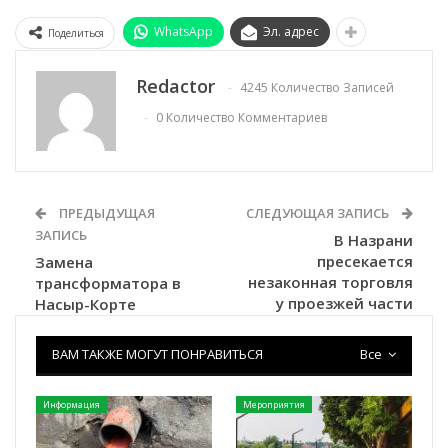
WhatsApp
Эл. адрес
Поделиться
Redactor
4245 Количество Записей
0 Количество Комментариев
ПРЕДЫДУЩАЯ
СЛЕДУЮЩАЯ ЗАПИСЬ
ЗАПИСЬ
В Назрани
пресекается
Замена
незаконная торговля
трансформатора в
у проезжей части
Насыр-Корте
ВАМ ТАКЖЕ МОГУТ ПОНРАВИТЬСЯ
Все
Информация
Мероприятия