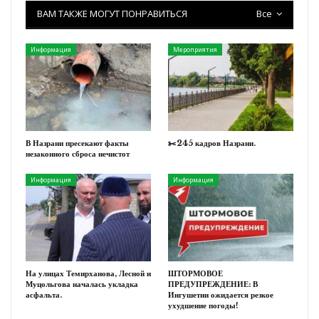
ВАМ ТАКЖЕ МОГУТ ПОНРАВИТЬСЯ
Все
Информация
Мероприятия
В Назрани пресекают факты
✂️245 кадров Назрани.
незаконного сброса нечистот
Информация
Информация
На улицах Темирханова, Лесной и
ШТОРМОВОЕ
Муцольгова началась укладка
ПРЕДУПРЕЖДЕНИЕ: В
асфальта.
Ингушетии ожидается резкое
ухудшение погоды!