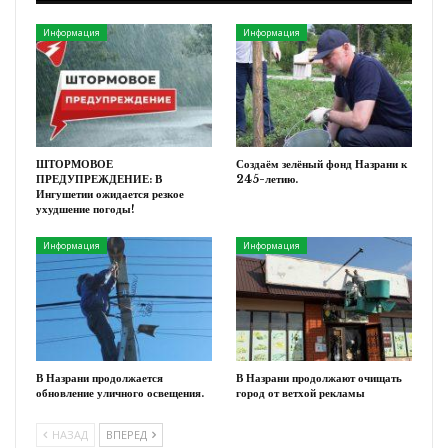
Информация
Информация
ШТОРМОВОЕ
Создаём зелёный фонд Назрани к
ПРЕДУПРЕЖДЕНИЕ: В
245-летию.
Ингушетии ожидается резкое
ухудшение погоды!
Информация
Информация
В Назрани продолжается
В Назрани продолжают очищать
обновление уличного освещения.
город от ветхой рекламы
НАЗАД
ВПЕРЕД