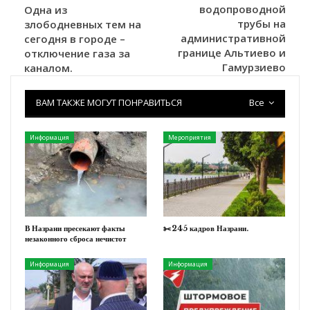
водопроводной
Одна из
трубы на
злободневных тем на
административной
сегодня в городе –
границе Альтиево и
отключение газа за
Гамурзиево
каналом.
ВАМ ТАКЖЕ МОГУТ ПОНРАВИТЬСЯ
Все
Информация
Мероприятия
В Назрани пресекают факты
✂️245 кадров Назрани.
незаконного сброса нечистот
Информация
Информация