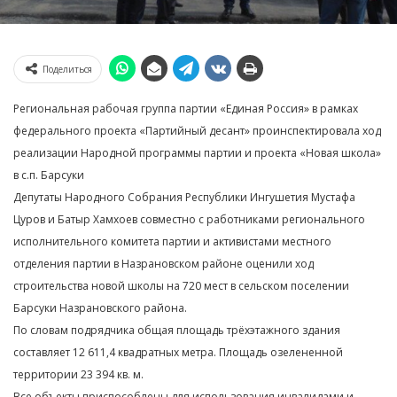
Поделиться
Региональная рабочая группа партии «Единая Россия» в рамках
федерального проекта «Партийный десант» проинспектировала ход
реализации Народной программы партии и проекта «Новая школа»
в с.п. Барсуки
Депутаты Народного Собрания Республики Ингушетия Мустафа
Цуров и Батыр Хамхоев совместно с работниками регионального
исполнительного комитета партии и активистами местного
отделения партии в Назрановском районе оценили ход
строительства новой школы на 720 мест в сельском поселении
Барсуки Назрановского района.
По словам подрядчика общая площадь трёхэтажного здания
составляет 12 611,4 квадратных метра. Площадь озелененной
территории 23 394 кв. м.
Все объекты приспособлены для использования инвалидами и