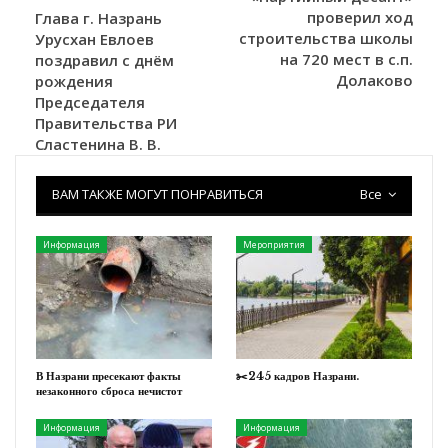
проверил ход
Глава г. Назрань
строительства школы
Урусхан Евлоев
на 720 мест в с.п.
поздравил с днём
Долаково
рождения
Председателя
Правительства РИ
Сластенина В. В.
ВАМ ТАКЖЕ МОГУТ ПОНРАВИТЬСЯ
Все
Информация
Мероприятия
В Назрани пресекают факты
✂️245 кадров Назрани.
незаконного сброса нечистот
Информация
Информация