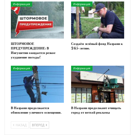
Информация
Информация
ШТОРМОВОЕ
Создаём зелёный фонд Назрани к
ПРЕДУПРЕЖДЕНИЕ: В
245-летию.
Ингушетии ожидается резкое
ухудшение погоды!
Информация
Информация
В Назрани продолжается
В Назрани продолжают очищать
обновление уличного освещения.
город от ветхой рекламы
НАЗАД
ВПЕРЕД