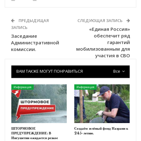
ПРЕДЫДУЩАЯ
СЛЕДУЮЩАЯ ЗАПИСЬ
ЗАПИСЬ
«Единая Россия»
обеспечит ряд
Заседание
гарантий
Административной
мобилизованным для
комиссии.
участия в СВО
ВАМ ТАКЖЕ МОГУТ ПОНРАВИТЬСЯ
Все
Информация
Информация
ШТОРМОВОЕ
Создаём зелёный фонд Назрани к
ПРЕДУПРЕЖДЕНИЕ: В
245-летию.
Ингушетии ожидается резкое