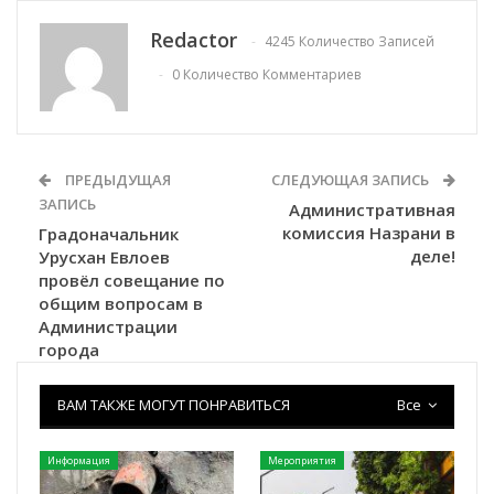
Redactor
4245 Количество Записей
0 Количество Комментариев
ПРЕДЫДУЩАЯ
СЛЕДУЮЩАЯ ЗАПИСЬ
ЗАПИСЬ
Административная
комиссия Назрани в
Градоначальник
деле!
Урусхан Евлоев
провёл совещание по
общим вопросам в
Администрации
города
ВАМ ТАКЖЕ МОГУТ ПОНРАВИТЬСЯ
Все
Информация
Мероприятия