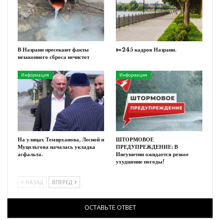
В Назрани пресекают факты
✂️245 кадров Назрани.
незаконного сброса нечистот
Информация
Информация
На улицах Темирханова, Лесной и
ШТОРМОВОЕ
Муцольгова началась укладка
ПРЕДУПРЕЖДЕНИЕ: В
асфальта.
Ингушетии ожидается резкое
ухудшение погоды!
НАЗАД
ВПЕРЕД
ОСТАВЬТЕ ОТВЕТ