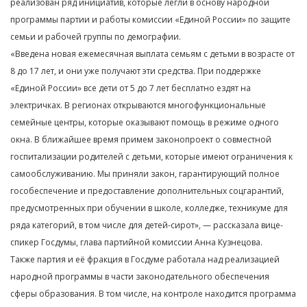
реализован ряд инициатив, которые легли в основу народной
программы партии и работы комиссии «Единой России» по защите
семьи и рабочей группы по демографии.
«Введена новая ежемесячная выплата семьям с детьми в возрасте от
8 до 17 лет, и они уже получают эти средства. При поддержке
«Единой России» все дети от 5 до 7 лет бесплатно ездят на
электричках. В регионах открываются многофункциональные
семейные центры, которые оказывают помощь в режиме одного
окна. В ближайшее время примем законопроект о совместной
госпитализации родителей с детьми, которые имеют ограничения к
самообслуживанию. Мы приняли закон, гарантирующий полное
гособеспечение и предоставление дополнительных соцгарантий,
предусмотренных при обучении в школе, колледже, техникуме для
ряда категорий, в том числе для детей-сирот», — рассказала вице-
спикер Госдумы, глава партийной комиссии Анна Кузнецова.
Также партия и её фракция в Госдуме работала над реализацией
народной программы в части законодательного обеспечения
сферы образования. В том числе, на контроле находится программа