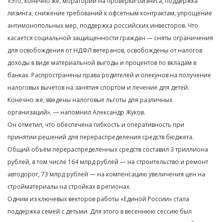
«Это, конечно же, мораторий на проверки бизнеса, поддержка
лизинга, снижение требований к офсетным контрактам, упрощение
антимонопольных мер, поддержка российских инвесторов. Что
касается социальной защищенности граждан — сняты ограничения
для освобождения от НДФЛ ветеранов, освобождены от налогов
доходы в виде материальной выгоды и процентов по вкладам в
банках. Распространены права родителей и опекунов на получение
налоговых вычетов на занятия спортом и лечение для детей.
Конечно же, введены налоговые льготы для различных
организаций», — напомнил Александр Жуков.
Он отметил, что обеспечена гибкость и оперативность при
принятии решений для перераспределения средств бюджета.
Общий объём перераспределенных средств составил 3 триллиона
рублей, в том числе 164 млрд рублей — на строительство и ремонт
автодорог, 73 млрд рублей — на компенсацию увеличения цен на
стройматериалы на стройках в регионах.
Одним из ключевых векторов работы «Единой России» стала
поддержка семей с детьми. Для этого в весеннюю сессию был