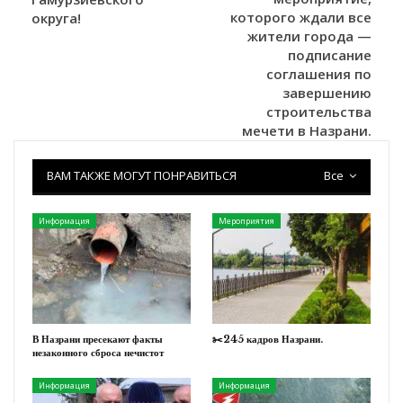
которого ждали все
округа!
жители города —
подписание
соглашения по
завершению
строительства
мечети в Назрани.
ВАМ ТАКЖЕ МОГУТ ПОНРАВИТЬСЯ
Все
Информация
Мероприятия
В Назрани пресекают факты
✂️245 кадров Назрани.
незаконного сброса нечистот
Информация
Информация