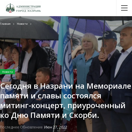
Главная
Новости
Новости
Сегодня в Назрани на Мемориале
памяти и славы состоялся
митинг-концерт, приуроченный
ко Дню Памяти и Скорби.
Последнее Обновление
Июн 27, 2022