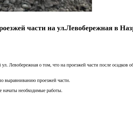
оезжей части на ул.Левобережная в На
. Левобережная о том, что на проезжей части после осадков об
по выравниванию проезжей части.
е начаты необходимые работы.