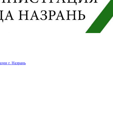
ции г. Назрань