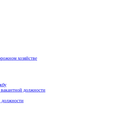
орожном хозяйстве
жбу
 вакантной должности
й должности