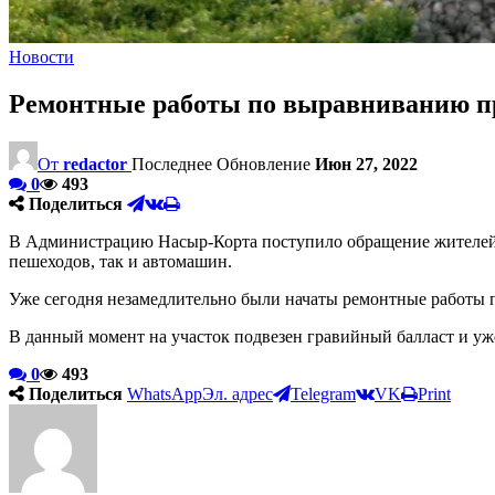
Новости
Ремонтные работы по выравниванию пр
От
redactor
Последнее Обновление
Июн 27, 2022
0
493
Поделиться
В Администрацию Насыр-Корта поступило обращение жителей ул
пешеходов, так и автомашин.
Уже сегодня незамедлительно были начаты ремонтные работы 
В данный момент на участок подвезен гравийный балласт и уж
0
493
Поделиться
WhatsApp
Эл. адрес
Telegram
VK
Print