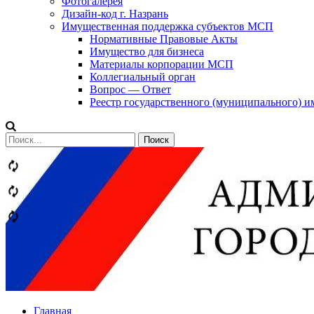
Фотогалерея
Дизайн-код г. Назрань
Имущественная поддержка субъектов МСП
Нормативные Правовые Акты
Имущество для бизнеса
Материалы корпорации МСП
Коллегиальный орган
Вопрос — Ответ
Реестр государственного (муниципального) 
Сообщений
категории
Теги
Главная