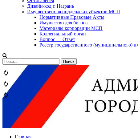
Фотогалерея
Дизайн-код г. Назрань
Имущественная поддержка субъектов МСП
Нормативные Правовые Акты
Имущество для бизнеса
Материалы корпорации МСП
Коллегиальный орган
Вопрос — Ответ
Реестр государственного (муниципального) 
Сообщений
категории
Теги
Главная