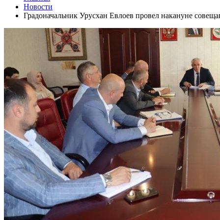
Новости
Градоначальник Урусхан Евлоев провел накануне совеща