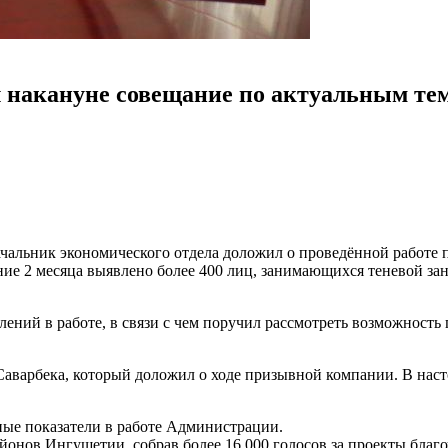
 накануне совещание по актуальным те
Начальник экономического отдела доложил о проведённой работ
дние 2 месяца выявлено более 400 лиц, занимающихся теневой за
лений в работе, в связи с чем поручил рассмотреть возможност
Саварбека, который доложил о ходе призывной компании. В наст
ые показатели в работе Администрации.
йонов Ингушетии, собрав более 16 000 голосов за проекты бла