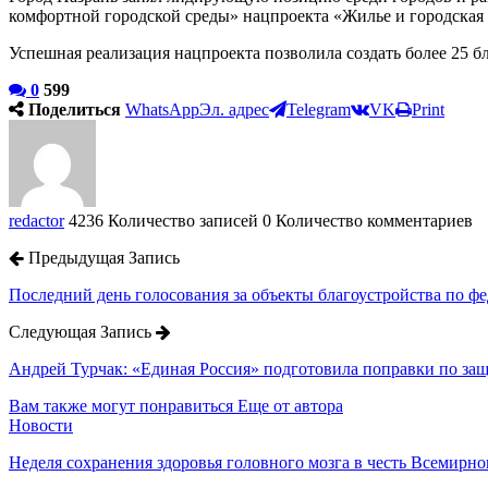
комфортной городской среды» нацпроекта «Жилье и городская 
Успешная реализация нацпроекта позволила создать более 25 б
0
599
Поделиться
WhatsApp
Эл. адрес
Telegram
VK
Print
redactor
4236 Количество записей
0 Количество комментариев
Предыдущая Запись
Последний день голосования за объекты благоустройства по 
Следующая Запись
Андрей Турчак: «Единая Россия» подготовила поправки по за
Вам также могут понравиться
Еще от автора
Новости
Неделя сохранения здоровья головного мозга в честь Всемирно