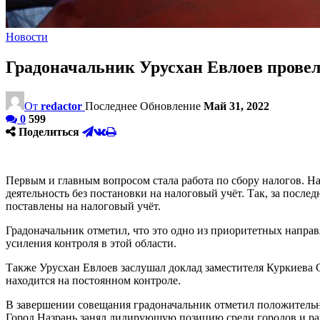
Новости
Градоначальник Урусхан Евлоев провел
От
redactor
Последнее Обновление
Май 31, 2022
0
599
Поделиться
Первым и главным вопросом стала работа по сбору налогов. 
деятельность без постановки на налоговый учёт. Так, за после
поставлены на налоговый учёт.
Градоначальник отметил, что это одно из приоритетных направ
усиления контроля в этой области.
Также Урусхан Евлоев заслушал доклад заместителя Куркиева 
находится на постоянном контроле.
В завершении совещания градоначальник отметил положительн
Город Назрань занял лидирующую позицию среди городов и ра