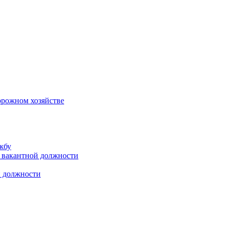
орожном хозяйстве
жбу
 вакантной должности
й должности