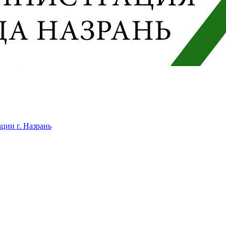
ции г. Назрань