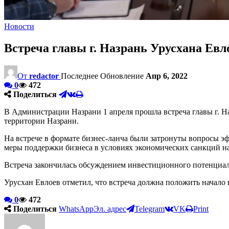
Новости
Встреча главы г. Назрань Урусхана Евло
От
redactor
Последнее Обновление
Апр 6, 2022
0
472
Поделиться
В Администрации Назрани 1 апреля прошла встреча главы г. На
территории Назрани.
На встрече в формате бизнес-ланча были затронуты вопросы э
меры поддержки бизнеса в условиях экономических санкций н
Встреча закончилась обсуждением инвестиционного потенциала
Урусхан Евлоев отметил, что встреча должна положить начало
0
472
Поделиться
WhatsApp
Эл. адрес
Telegram
VK
Print