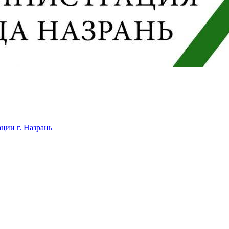
ции г. Назрань