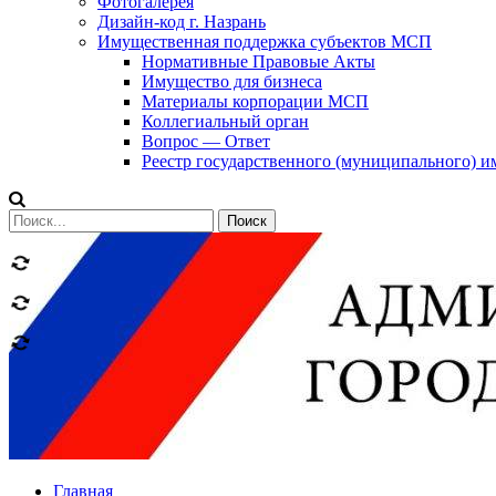
Фотогалерея
Дизайн-код г. Назрань
Имущественная поддержка субъектов МСП
Нормативные Правовые Акты
Имущество для бизнеса
Материалы корпорации МСП
Коллегиальный орган
Вопрос — Ответ
Реестр государственного (муниципального) 
Сообщений
категории
Теги
Главная