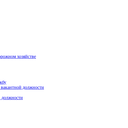
орожном хозяйстве
жбу
 вакантной должности
й должности