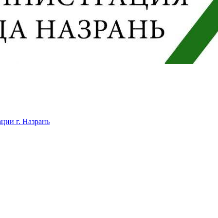
ции г. Назрань