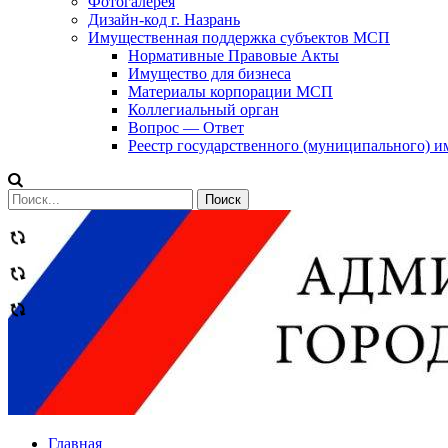
Фотогалерея
Дизайн-код г. Назрань
Имущественная поддержка субъектов МСП
Нормативные Правовые Акты
Имущество для бизнеса
Материалы корпорации МСП
Коллегиальный орган
Вопрос — Ответ
Реестр государственного (муниципального) 
Сообщений
категории
Теги
Главная