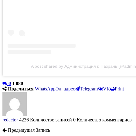
A post shared by Администрация г. Назрань (@admini
0
1 080
Поделиться
WhatsApp
Эл. адрес
Telegram
VK
Print
redactor
4236 Количество записей
0 Количество комментариев
Предыдущая Запись