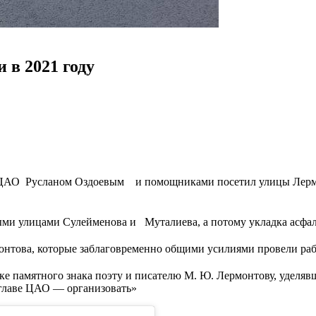
 в 2021 году
ой ЦАО Русланом Оздоевым⠀ и помощниками посетил улицы Лер
 улицами Сулейменова и⠀Муталиева, а потому укладка асфальта
онтова, которые заблаговременно общими усилиями провели раб
е памятного знака поэту и писателю М. Ю. Лермонтову, уделяв
 главе ЦАО — организовать»