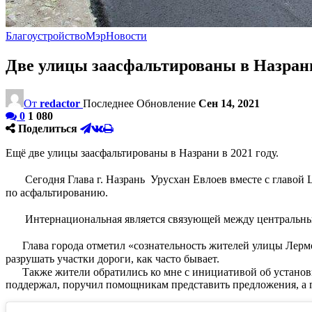
Благоустройство
Мэр
Новости
Две улицы заасфальтированы в Назрани
От
redactor
Последнее Обновление
Сен 14, 2021
0
1 080
Поделиться
Ещё две улицы заасфальтированы в Назрани в 2021 году.⁣⁣⠀
⁣⁣⠀
⠀⠀ Сегодня Глава г. Назрань Урусхан Евлоев вместе с глав
по асфальтированию.⁣⁣⠀
⁣⁣⠀
⠀⠀ Интернациональная является связующей между центральными
⁣⁣⠀
⠀⠀Глава города отметил «сознательность жителей улицы Лерм
разрушать участки дороги, как часто бывает.⁣⁣⠀
⠀⠀Также жители обратились ко мне с инициативой об установк
поддержал, поручил помощникам представить предложения, а