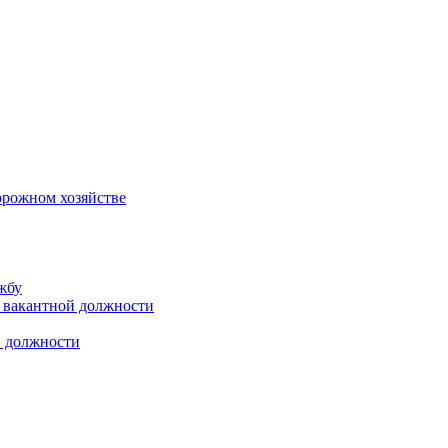
орожном хозяйстве
жбу
 вакантной должности
й должности