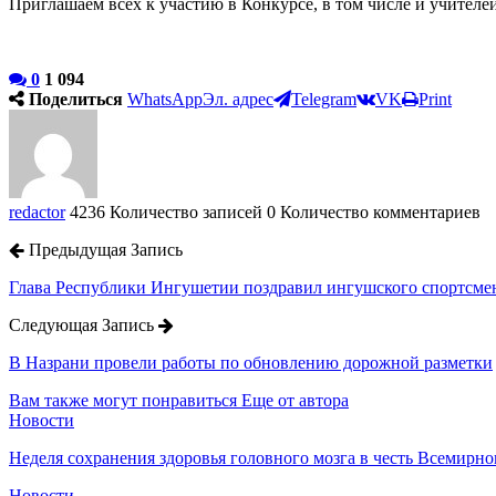
Приглашаем всех к участию в Конкурсе, в том числе и учителей ф
0
1 094
Поделиться
WhatsApp
Эл. адрес
Telegram
VK
Print
redactor
4236 Количество записей
0 Количество комментариев
Предыдущая Запись
Глава Республики Ингушетии поздравил ингушского спортсмен
Следующая Запись
В Назрани провели работы по обновлению дорожной разметки
Вам также могут понравиться
Еще от автора
Новости
Неделя сохранения здоровья головного мозга в честь Всемирно
Новости