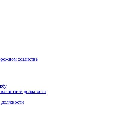
орожном хозяйстве
жбу
 вакантной должности
й должности