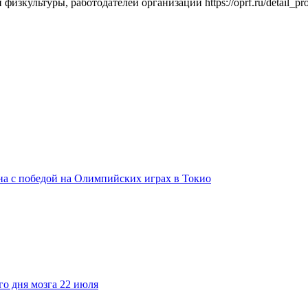
изкультуры, работодателей организаций https://oprf.ru/detail_pro
а с победой на Олимпийских играх в Токио
го дня мозга 22 июля