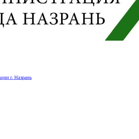
ции г. Назрань