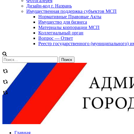
Фотогалерея
Дизайн-код г. Назрань
Имущественная поддержка субъектов МСП
Нормативные Правовые Акты
Имущество для бизнеса
Материалы корпорации МСП
Коллегиальный орган
Вопрос — Ответ
Реестр государственного (муниципального) 
Сообщений
категории
Теги
Главная