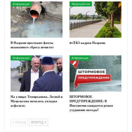
Информация
Мероприятия
В Назрани пресекают факты
✂️245 кадров Назрани.
незаконного сброса нечистот
Информация
Информация
На улицах Темирханова, Лесной и
ШТОРМОВОЕ
Муцольгова началась укладка
ПРЕДУПРЕЖДЕНИЕ: В
асфальта.
Ингушетии ожидается резкое
ухудшение погоды!
НАЗАД
ВПЕРЕД