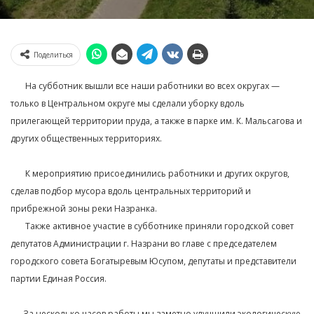
Поделиться
⠀⠀ На субботник вышли все наши работники во всех округах —
только в Центральном округе мы сделали уборку вдоль
прилегающей территории пруда, а также в парке им. К. Мальсагова и
других общественных территориях. ⁣⁣⠀⁣⁣⠀
⠀ ⁣⁣⠀⁣⁣⠀
⠀⠀ К мероприятию присоединились работники и других округов,
сделав подбор мусора вдоль центральных территорий и
прибрежной зоны реки Назранка. ⁣⁣⠀⁣⁣⠀
⠀⠀ Также активное участие в субботнике приняли городской совет
депутатов Администрации г. Назрани во главе с председателем
городского совета Богатыревым Юсупом, депутаты и представители
партии Единая Россия.⁣⁣⠀⁣⁣⠀
⁣⁣⠀⁣⁣⠀
⠀⠀За несколько часов работы мы заметно улучшили экологическую