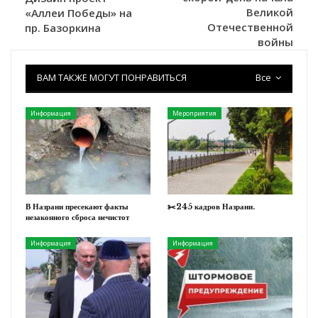
Великой
«Аллеи Победы» на
Отечественной
пр. Базоркина
войны
ВАМ ТАКЖЕ МОГУТ ПОНРАВИТЬСЯ
Все
Информация
Мероприятия
В Назрани пресекают факты
✂️245 кадров Назрани.
незаконного сброса нечистот
Информация
Информация