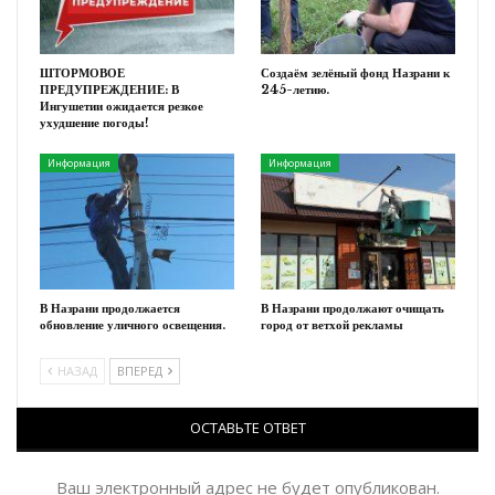
ШТОРМОВОЕ
Создаём зелёный фонд Назрани к
ПРЕДУПРЕЖДЕНИЕ: В
245-летию.
Ингушетии ожидается резкое
ухудшение погоды!
Информация
Информация
В Назрани продолжается
В Назрани продолжают очищать
обновление уличного освещения.
город от ветхой рекламы
НАЗАД
ВПЕРЕД
ОСТАВЬТЕ ОТВЕТ
Ваш электронный адрес не будет опубликован.