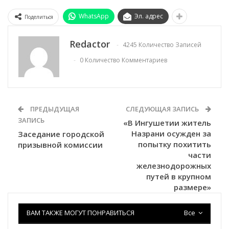
WhatsApp
Эл. адрес
Поделиться
Redactor
4245 Количество Записей
0 Количество Комментариев
ПРЕДЫДУЩАЯ
СЛЕДУЮЩАЯ ЗАПИСЬ
ЗАПИСЬ
«В Ингушетии житель
Назрани осужден за
Заседание городской
попытку похитить
призывной комиссии
части
железнодорожных
путей в крупном
размере»
ВАМ ТАКЖЕ МОГУТ ПОНРАВИТЬСЯ
Все