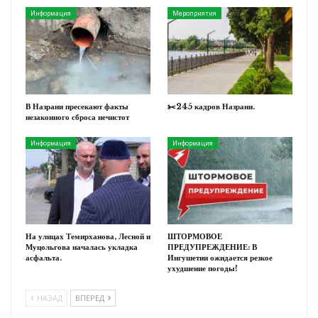
Информация
Мероприятия
В Назрани пресекают факты
✂️245 кадров Назрани.
незаконного сброса нечистот
Информация
Информация
На улицах Темирханова, Лесной и
ШТОРМОВОЕ
Муцольгова началась укладка
ПРЕДУПРЕЖДЕНИЕ: В
асфальта.
Ингушетии ожидается резкое
ухудшение погоды!
НАЗАД
ВПЕРЕД