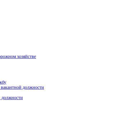
орожном хозяйстве
жбу
 вакантной должности
й должности