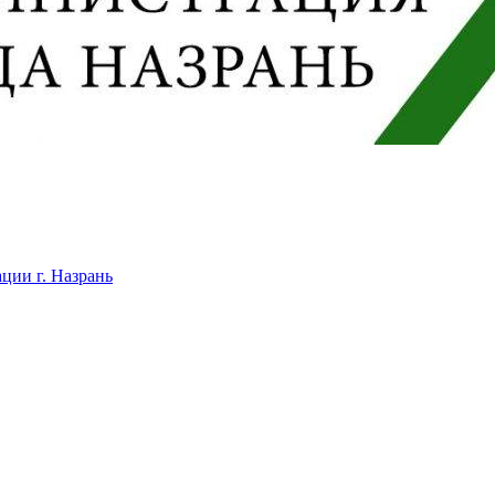
ции г. Назрань