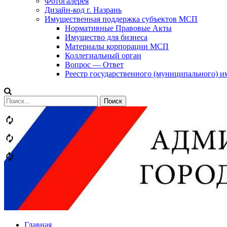
Фотогалерея
Дизайн-код г. Назрань
Имущественная поддержка субъектов МСП
Нормативные Правовые Акты
Имущество для бизнеса
Материалы корпорации МСП
Коллегиальный орган
Вопрос — Ответ
Реестр государственного (муниципального) 
Сообщений
категории
Теги
Главная