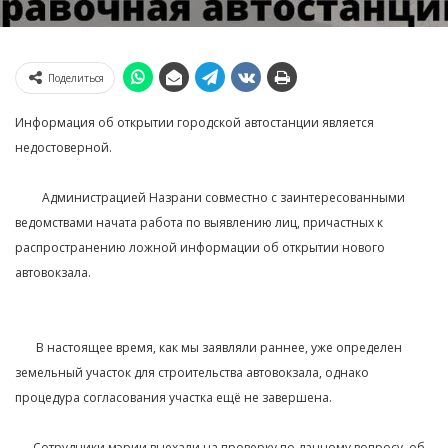
Поделиться
Информация об открытии городской автостанции является
недостоверной.⁣⁣⠀
⁣⁣⠀
⠀⠀⠀Администрацией Назрани совместно с заинтересованными
ведомствами начата работа по выявлению лиц, причастных к
распространению ложной информации об открытии нового
автовокзала. ⁣⁣⠀
⁣⁣⠀
⁣⁣⠀
⠀⠀ В настоящее время, как мы заявляли раннее, уже определен
земельный участок для строительства автовокзала, однако
процедура согласования участка ещё не завершена.⁣⁣⠀
⁣⁣⠀
⠀⠀Сотрудники мэрии выехали на проверку по данному вопросу, об