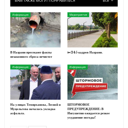
ВАМ ТАКЖЕ МОГУТ ПОНРАВИТЬСЯ
Все
Информация
Мероприятия
В Назрани пресекают факты
✂️245 кадров Назрани.
незаконного сброса нечистот
Информация
Информация
На улицах Темирханова, Лесной и
ШТОРМОВОЕ
Муцольгова началась укладка
ПРЕДУПРЕЖДЕНИЕ: В
асфальта.
Ингушетии ожидается резкое
ухудшение погоды!