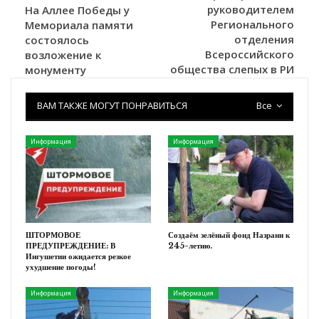
руководителем
На Аллее Победы у
Регионального
Мемориала памяти
отделения
состоялось
Всероссийского
возложение к
общества слепых в РИ
монументу
ВАМ ТАКЖЕ МОГУТ ПОНРАВИТЬСЯ
Все
Информация
Информация
ШТОРМОВОЕ
Создаём зелёный фонд Назрани к
ПРЕДУПРЕЖДЕНИЕ: В
245-летию.
Ингушетии ожидается резкое
ухудшение погоды!
Информация
Информация