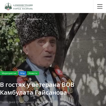
Главная
Новости
Мероприятия
Мероприятия
Мэр
Новости
В гостях у ветерана ВОВ
Камбулата Гайсанова
Последнее Обновление
Июн 1, 2021