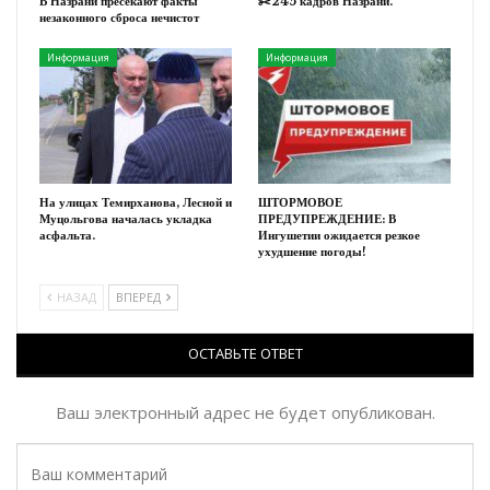
В Назрани пресекают факты
✂️245 кадров Назрани.
незаконного сброса нечистот
Информация
Информация
На улицах Темирханова, Лесной и
ШТОРМОВОЕ
Муцольгова началась укладка
ПРЕДУПРЕЖДЕНИЕ: В
асфальта.
Ингушетии ожидается резкое
ухудшение погоды!
НАЗАД
ВПЕРЕД
ОСТАВЬТЕ ОТВЕТ
Ваш электронный адрес не будет опубликован.