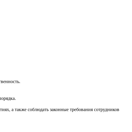
енность.⁣⁣⠀
рядка.⁣⁣⠀
иях, а также соблюдать законные требования сотрудников