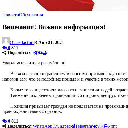
Новости
Объявления
Внимание! Важная информация!
От
redactor
В
Апр 21, 2021
0
811
Поделиться
Уважаемые жители республики! ⁣⁣⠀
⁣⁣⠀
⠀⠀ В связи с распространением в соцсетях призывов к участию
напоминаем, что за подобные призывы и участие в таких мероп
⁣⁣⠀
⠀⠀ Кроме того, в условиях массового скопления людей возрас
⠀⠀ Также не исключены провокации со стороны деструктивно 
⁣⁣⠀
⠀⠀ Полиция призывает граждан не поддаваться на провокации,
правоохранительных органов.
0
811
Поделиться
WhatsApp
Эл. адрес
Telegram
VK
Print