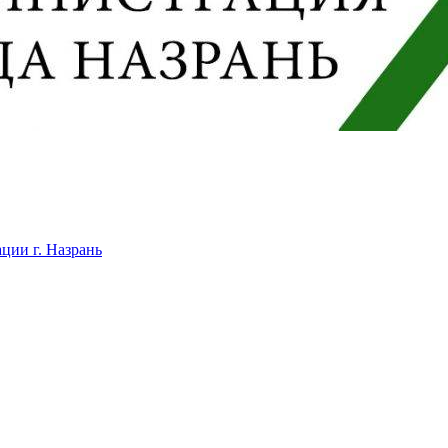
ции г. Назрань