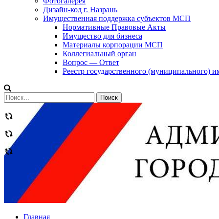
Фотогалерея
Дизайн-код г. Назрань
Имущественная поддержка субъектов МСП
Нормативные Правовые Акты
Имущество для бизнеса
Материалы корпорации МСП
Коллегиальный орган
Вопрос — Ответ
Реестр государственного (муниципального) 
Сообщений
категории
Теги
Главная