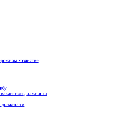
орожном хозяйстве
жбу
 вакантной должности
й должности