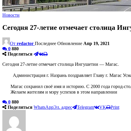
Новости
Сегодня 27-летие отмечает столица И
От
redactor
Последнее Обновление
Апр 19, 2021
0
880
Поделиться
Сегодня 27-летие отмечает столица Ингушетии — Магас. ⁣⁣⠀
⁣⁣⠀
⠀⠀⠀Администрация г. Назрань поздравляет Главу г. Магас Усм
⠀⠀⁣⁣⠀
⠀⠀ Магас сохранил своё имя и историю. С 2000 года город-сто
⠀⠀ Желаем жителям и мэру успехов в этом направлении
0
880
Поделиться
WhatsApp
Эл. адрес
Telegram
VK
Print