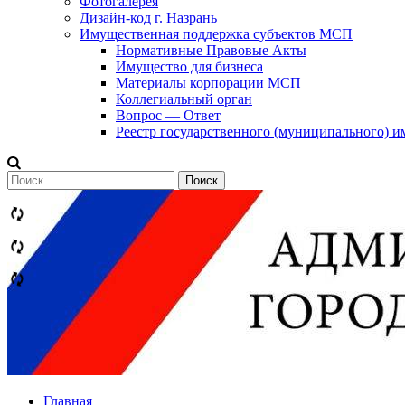
Фотогалерея
Дизайн-код г. Назрань
Имущественная поддержка субъектов МСП
Нормативные Правовые Акты
Имущество для бизнеса
Материалы корпорации МСП
Коллегиальный орган
Вопрос — Ответ
Реестр государственного (муниципального) 
Сообщений
категории
Теги
Главная