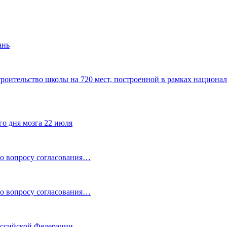
ань
роительство школы на 720 мест, построенной в рамках национа
го дня мозга 22 июля
по вопросу согласования…
по вопросу согласования…
Российской Федерации…