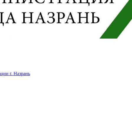
ции г. Назрань