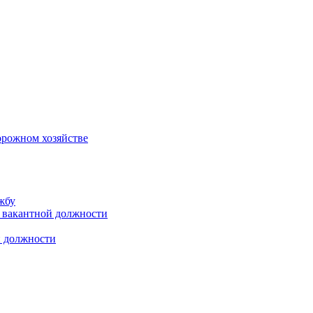
орожном хозяйстве
жбу
 вакантной должности
й должности