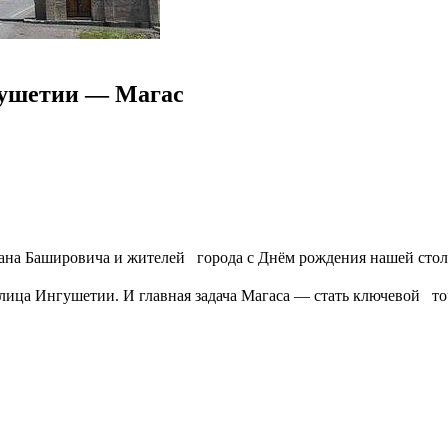
нгушетии — Магас
ана Башировича и жителей⠀города с Днём рождения нашей столи
лица Ингушетии. И главная задача Магаса — стать ключевой⠀точ