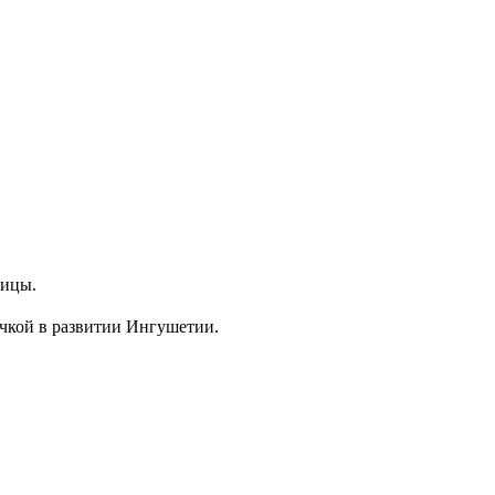
цы. ⁣⁣⠀
кой в развитии Ингушетии. ⁣⁣⠀