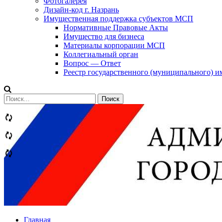
Фотогалерея
Дизайн-код г. Назрань
Имущественная поддержка субъектов МСП
Нормативные Правовые Акты
Имущество для бизнеса
Материалы корпорации МСП
Коллегиальный орган
Вопрос — Ответ
Реестр государственного (муниципального) 
Сообщений
категории
Теги
Главная