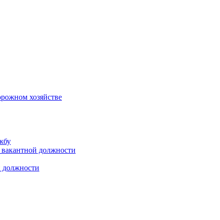
орожном хозяйстве
жбу
 вакантной должности
й должности