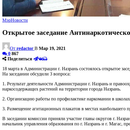
Мэр
Новости
Открытое заседание Антинаркотической
От
redactor
В
Мар 19, 2021
0
867
Поделиться
18 марта в Администрации г. Назрань состоялось открытое зас
На заседании обсудили 3 вопроса:
1. Результат деятельности Администрации г. Назрань и право
наркосодержащих растений на территории города Назрань.
2. Организацию работы по профилактике наркомании в школах 
3. Размещение агитационных плакатов в местах наибольшего п
В заседании комиссии приняли участие главы округов г. Назр
начальник управления образования по г. Назрань и г. Магас, п