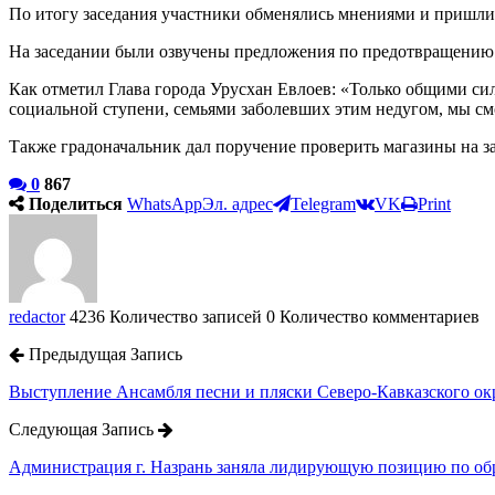
По итогу заседания участники обменялись мнениями и пришли
На заседании были озвучены предложения по предотвращению р
Как отметил Глава города Урусхан Евлоев: «Только общими с
социальной ступени, семьями заболевших этим недугом, мы см
Также градоначальник дал поручение проверить магазины на з
0
867
Поделиться
WhatsApp
Эл. адрес
Telegram
VK
Print
redactor
4236 Количество записей
0 Количество комментариев
Предыдущая Запись
Выступление Ансамбля песни и пляски Северо-Кавказского ок
Следующая Запись
Администрация г. Назрань заняла лидирующую позицию по об