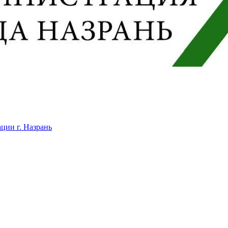
ции г. Назрань