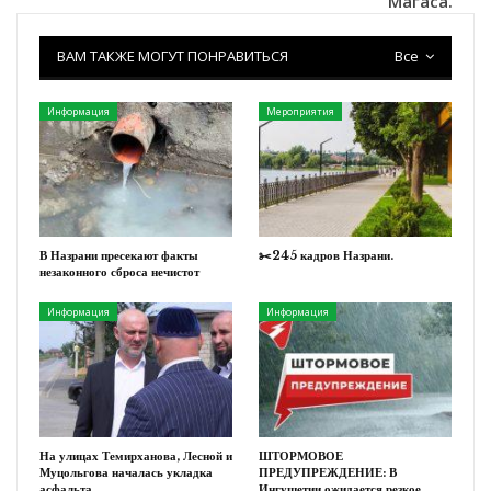
Магаса.
ВАМ ТАКЖЕ МОГУТ ПОНРАВИТЬСЯ
Все
Информация
Мероприятия
В Назрани пресекают факты
✂️245 кадров Назрани.
незаконного сброса нечистот
Информация
Информация
На улицах Темирханова, Лесной и
ШТОРМОВОЕ
Муцольгова началась укладка
ПРЕДУПРЕЖДЕНИЕ: В
асфальта.
Ингушетии ожидается резкое