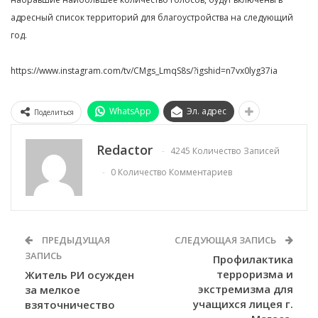
адресный список территорий для благоустройства на следующий
год.
https://www.instagram.com/tv/CMgs_LmqS8s/?igshid=n7vx0lyg37ia
WhatsApp
Эл. адрес
Поделиться
Redactor
4245 Количество Записей
0 Количество Комментариев
ПРЕДЫДУЩАЯ
СЛЕДУЮЩАЯ ЗАПИСЬ
ЗАПИСЬ
Профилактика
терроризма и
Житель РИ осужден
экстремизма для
за мелкое
учащихся лицея г.
взяточничество