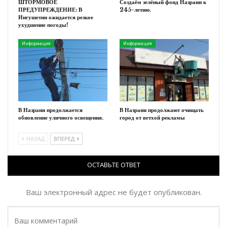
ШТОРМОВОЕ
Создаём зелёный фонд Назрани к
ПРЕДУПРЕЖДЕНИЕ: В
245-летию.
Ингушетии ожидается резкое
ухудшение погоды!
Информация
Информация
В Назрани продолжается
В Назрани продолжают очищать
обновление уличного освещения.
город от ветхой рекламы
НАЗАД
ВПЕРЕД
ОСТАВЬТЕ ОТВЕТ
Ваш электронный адрес не будет опубликован.