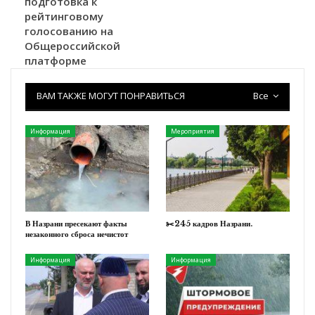
подготовка к
рейтинговому
голосованию на
Общероссийской
платформе
ВАМ ТАКЖЕ МОГУТ ПОНРАВИТЬСЯ
Все
Информация
Мероприятия
В Назрани пресекают факты
✂️245 кадров Назрани.
незаконного сброса нечистот
Информация
Информация