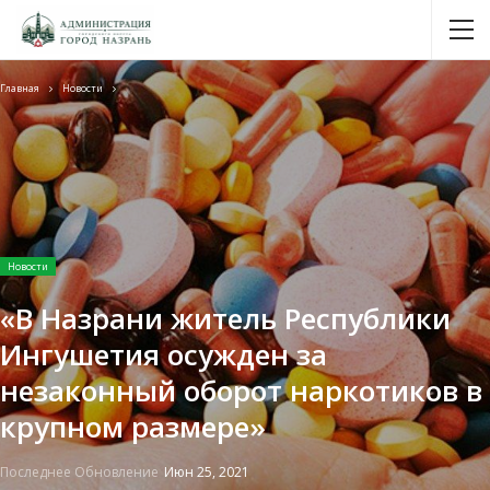
Главная
Новости
Новости
«В Назрани житель Республики
Ингушетия осужден за
незаконный оборот наркотиков в
крупном размере»
Последнее Обновление
Июн 25, 2021