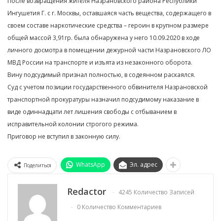
После возвращения жителя Назрановского района Республики
Ингушетия Г. с г. Москвы, оставшаяся часть вещества, содержащего в
своем составе наркотические средства – героин в крупном размере
общей массой 3,91гр. была обнаружена у него 10.09.2020 в ходе
личного досмотра в помещении дежурной части Назрановского ЛО
МВД России на транспорте и изъята из незаконного оборота.
Вину подсудимый признал полностью, в содеянном раскаялся.
Суд с учетом позиции государственного обвинителя Назрановской
транспортной прокуратуры назначил подсудимому наказание в
виде одиннадцати лет лишения свободы с отбыванием в
исправительной колонии строгого режима.
Приговор не вступил в законную силу.
WhatsApp
Эл. адрес
Поделиться
Redactor
4245 Количество Записей
0 Количество Комментариев