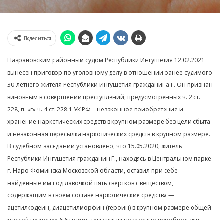
Поделиться
Назрановским районным судом Республики Ингушетия 12.02.2021
вынесен приговор по уголовному делу в отношении ранее судимого
30-летнего жителя Республики Ингушетия гражданина Г. Он признан
виновным в совершении преступлений, предусмотренных ч. 2 ст.
228, п. «г» ч. 4 ст. 228.1 УК РФ – незаконное приобретение и
хранение наркотических средств в крупном размере без цели сбыта
и незаконная пересылка наркотических средств в крупном размере.
В судебном заседании установлено, что 15.05.2020, житель
Республики Ингушетия гражданин Г., находясь в Центральном парке
г. Наро-Фоминска Московской области, оставил при себе
найденные им под лавочкой пять свертков с веществом,
содержащим в своем составе наркотические средства —
ацетилкодеин, диацетилморфин (героин) в крупном размере общей
массой не менее 6,6 грамм, тем самым незаконно приобрел для