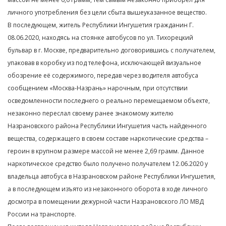
личного употребления без цели сбыта вышеуказанное вещество.
В последующем, житель Республики Ингушетия гражданин Г.
08.06.2020, находясь на стоянке автобусов по ул. Тихорецкий
бульвар в г. Москве, предварительно договорившись с получателем,
упаковав в коробку из под телефона, исключающей визуальное
обозрение её содержимого, передав через водителя автобуса
сообщением «Москва-Назрань» нарочным, при отсутствии
осведомленности последнего о реально перемещаемом объекте,
незаконно переслал своему ранее знакомому жителю
Назрановского района Республики Ингушетия часть найденного
вещества, содержащего в своем составе наркотические средства –
героин в крупном размере массой не менее 2,69 грамм. Данное
наркотическое средство было получено получателем 12.06.2020 у
владельца автобуса в Назрановском районе Республики Ингушетия,
а в последующем изъято из незаконного оборота в ходе личного
досмотра в помещении дежурной части Назрановского ЛО МВД
России на транспорте.