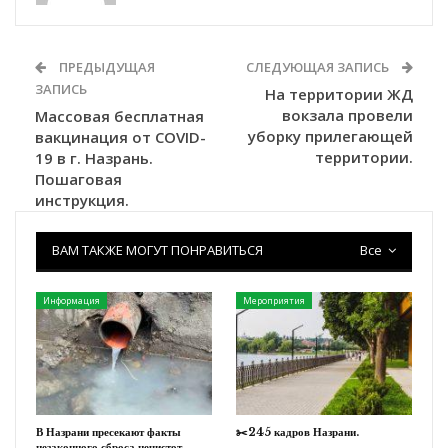
ПРЕДЫДУЩАЯ
СЛЕДУЮЩАЯ ЗАПИСЬ
ЗАПИСЬ
На территории ЖД
вокзала провели
Массовая бесплатная
уборку прилегающей
вакцинация от COVID-
территории.
19 в г. Назрань.
Пошаговая
инструкция.
ВАМ ТАКЖЕ МОГУТ ПОНРАВИТЬСЯ
Все
Информация
Мероприятия
В Назрани пресекают факты
✂️245 кадров Назрани.
незаконного сброса нечистот