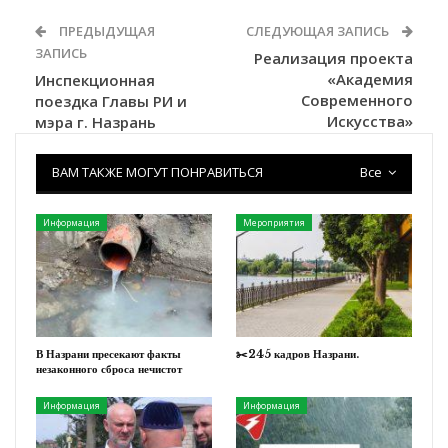
ПРЕДЫДУЩАЯ
СЛЕДУЮЩАЯ ЗАПИСЬ
ЗАПИСЬ
Реализация проекта
«Академия
Инспекционная
Современного
поездка Главы РИ и
Искусства»
мэра г. Назрань
ВАМ ТАКЖЕ МОГУТ ПОНРАВИТЬСЯ
Все
Информация
Мероприятия
В Назрани пресекают факты
✂️245 кадров Назрани.
незаконного сброса нечистот
Информация
Информация