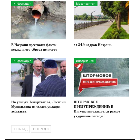
Информация
Мероприятия
В Назрани пресекают факты
✂️245 кадров Назрани.
незаконного сброса нечистот
Информация
Информация
На улицах Темирханова, Лесной и
ШТОРМОВОЕ
Муцольгова началась укладка
ПРЕДУПРЕЖДЕНИЕ: В
асфальта.
Ингушетии ожидается резкое
ухудшение погоды!
НАЗАД
ВПЕРЕД