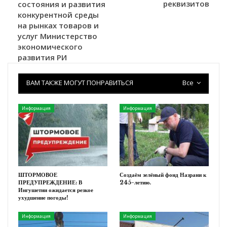
реквизитов
состояния и развития
конкурентной среды
на рынках товаров и
услуг Министерство
экономического
развития РИ
ВАМ ТАКЖЕ МОГУТ ПОНРАВИТЬСЯ
Все
Информация
Информация
ШТОРМОВОЕ
Создаём зелёный фонд Назрани к
ПРЕДУПРЕЖДЕНИЕ: В
245-летию.
Ингушетии ожидается резкое
ухудшение погоды!
Информация
Информация