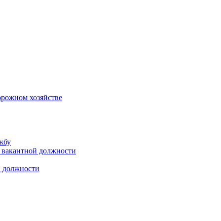
орожном хозяйстве
жбу
 вакантной должности
й должности