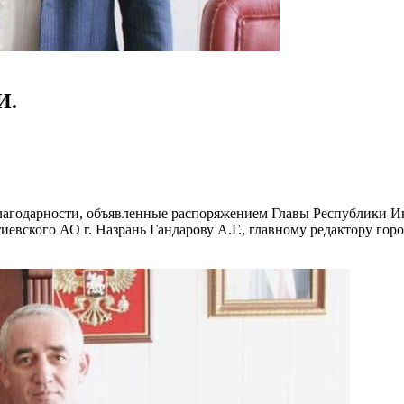
И.
лагодарности, объявленные распоряжением Главы Республики Ин
евского АО г. Назрань Гандарову А.Г., главному редактору гор