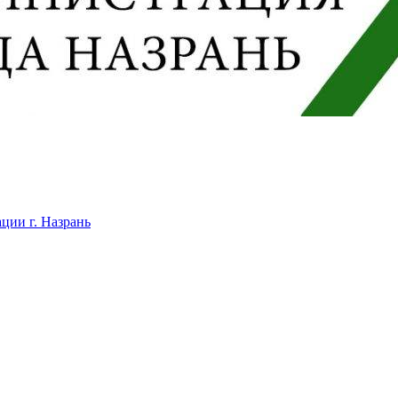
ции г. Назрань