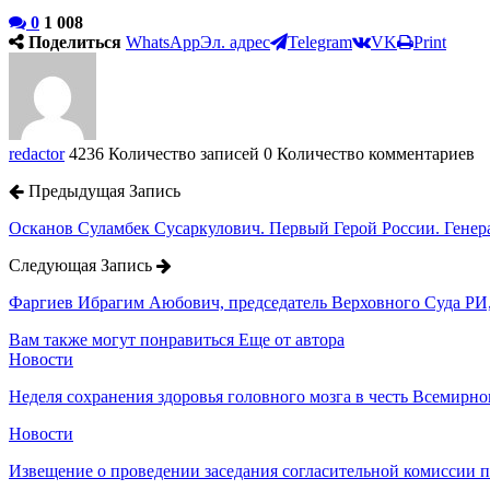
0
1 008
Поделиться
WhatsApp
Эл. адрес
Telegram
VK
Print
redactor
4236 Количество записей
0 Количество комментариев
Предыдущая Запись
Осканов Суламбек Сусаркулович. Первый Герой России. Генера
Следующая Запись
Фаргиев Ибрагим Аюбович, председатель Верховного Суда РИ,
Вам также могут понравиться
Еще от автора
Новости
Неделя сохранения здоровья головного мозга в честь Всемирно
Новости
Извещение о проведении заседания согласительной комиссии 