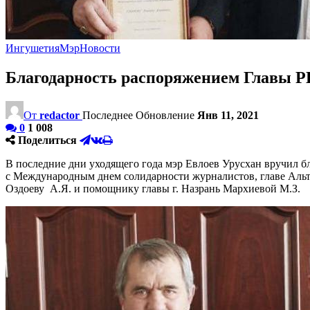
Ингушетия
Мэр
Новости
Благодарность распоряжением Главы Р
От
redactor
Последнее Обновление
Янв 11, 2021
0
1 008
Поделиться
В последние дни уходящего года мэр Евлоев Урусхан вручил б
с Международным днем солидарности журналистов, главе Альти
Оздоеву А.Я. и помощнику главы г. Назрань Мархиевой М.З.