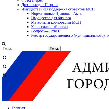
Фотогалерея
Дизайн-код г. Назрань
Имущественная поддержка субъектов МСП
Нормативные Правовые Акты
Имущество для бизнеса
Материалы корпорации МСП
Коллегиальный орган
Вопрос — Ответ
Реестр государственного (муниципального) 
Сообщений
категории
Теги
Главная