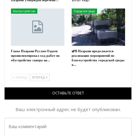
Назрань утвержден перечень…
2027 году.
Благоустройство
Городская среда
Глава Назрани Руслан Оздоев
🌿В Назрани продолжается
проинспектировал ход работ по
реализация мероприятий по
обустройству сквера на…
благоустройству городской среды
в…
НАЗАД
ВПЕРЕД
ОСТАВЬТЕ ОТВЕТ
Ваш электронный адрес не будет опубликован.