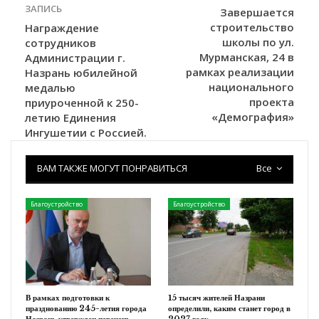
ЗАПИСЬ
Завершается
строительство
Награждение
школы по ул.
сотрудников
Мурманская, 24 в
Администрации г.
рамках реализации
Назрань юбилейной
национального
медалью
проекта
приуроченной к 250-
«Демография»
летию Единения
Ингушетии с Россией.
ВАМ ТАКЖЕ МОГУТ ПОНРАВИТЬСЯ
Все
Благоустройство
Благоустройство
В рамках подготовки к
15 тысяч жителей Назрани
празднованию 245-летия города
определили, каким станет город в