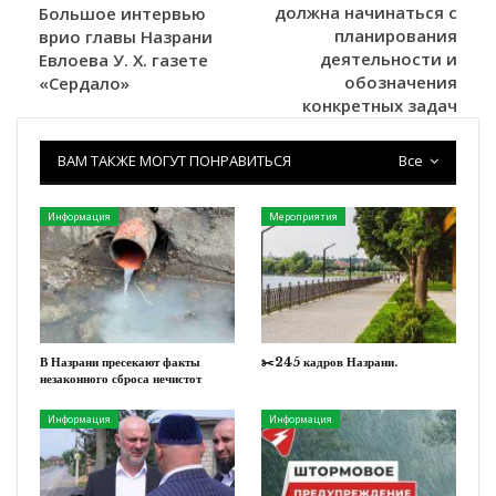
должна начинаться с
Большое интервью
планирования
врио главы Назрани
деятельности и
Евлоева У. Х. газете
обозначения
«Сердало»
конкретных задач
ВАМ ТАКЖЕ МОГУТ ПОНРАВИТЬСЯ
Все
Информация
Мероприятия
В Назрани пресекают факты
✂️245 кадров Назрани.
незаконного сброса нечистот
Информация
Информация