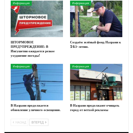
Информация
Информация
ШТОРМОВОЕ
Создаём зелёный фонд Назрани к
ПРЕДУПРЕЖДЕНИЕ: В
245-летию.
Ингушетии ожидается резкое
ухудшение погоды!
Информация
Информация
В Назрани продолжается
В Назрани продолжают очищать
обновление уличного освещения.
город от ветхой рекламы
НАЗАД
ВПЕРЕД