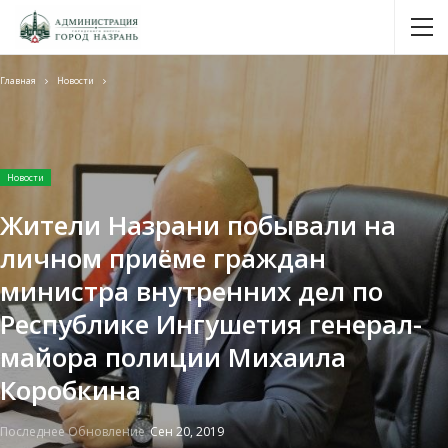
Главная
Новости
Новости
Жители Назрани побывали на
личном приёме граждан
министра внутренних дел по
Республике Ингушетия генерал-
майора полиции Михаила
Коробкина
Последнее Обновление
Сен 20, 2019