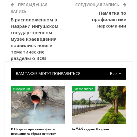
ПРЕДЫДУЩАЯ
СЛЕДУЮЩАЯ ЗАПИСЬ
ЗАПИСЬ
Памятка по
профилактике
В расположенном в
наркомании
Назрани Ингушском
государственном
музее краеведения
появились новые
тематические
разделы о ВОВ
ВАМ ТАКЖЕ МОГУТ ПОНРАВИТЬСЯ
Все
Информация
Мероприятия
В Назрани пресекают факты
✂️245 кадров Назрани.
незаконного сброса нечистот