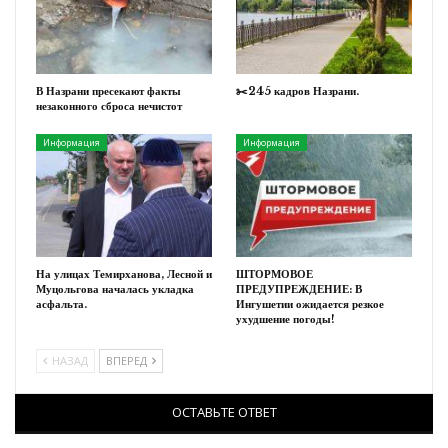
В Назрани пресекают факты
✂️245 кадров Назрани.
незаконного сброса нечистот
Информация
Информация
На улицах Темирханова, Лесной и
ШТОРМОВОЕ
Муцольгова началась укладка
ПРЕДУПРЕЖДЕНИЕ: В
асфальта.
Ингушетии ожидается резкое
ухудшение погоды!
НАЗАД
ВПЕРЕД
ОСТАВЬТЕ ОТВЕТ