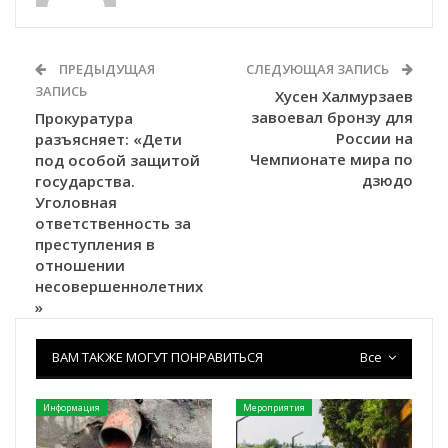
ПРЕДЫДУЩАЯ
СЛЕДУЮЩАЯ ЗАПИСЬ
ЗАПИСЬ
Хусен Халмурзаев
завоевал бронзу для
Прокуратура
России на
разъясняет: «Дети
Чемпионате мира по
под особой защитой
дзюдо
государства.
Уголовная
ответственность за
преступления в
отношении
несовершеннолетних
»
ВАМ ТАКЖЕ МОГУТ ПОНРАВИТЬСЯ
Все
Информация
Мероприятия