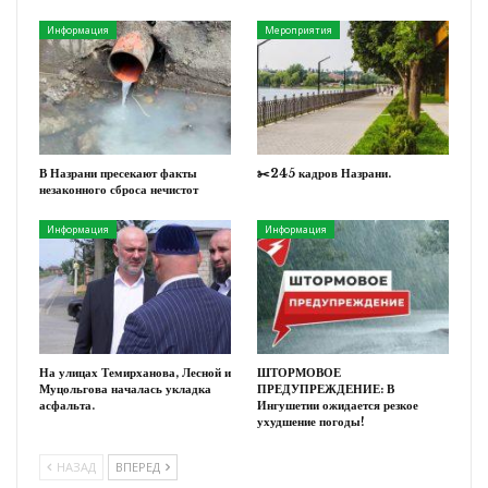
Информация
Мероприятия
В Назрани пресекают факты
✂️245 кадров Назрани.
незаконного сброса нечистот
Информация
Информация
На улицах Темирханова, Лесной и
ШТОРМОВОЕ
Муцольгова началась укладка
ПРЕДУПРЕЖДЕНИЕ: В
асфальта.
Ингушетии ожидается резкое
ухудшение погоды!
НАЗАД
ВПЕРЕД