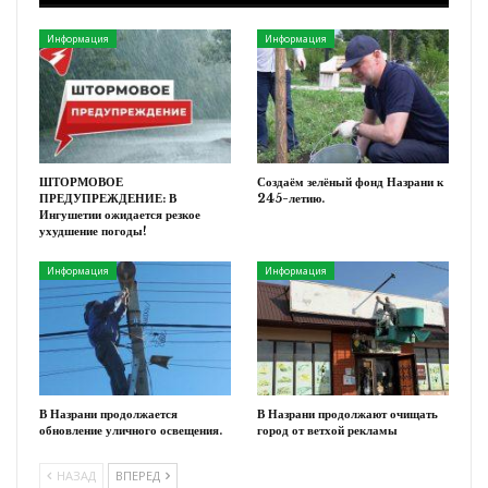
Информация
Информация
ШТОРМОВОЕ
Создаём зелёный фонд Назрани к
ПРЕДУПРЕЖДЕНИЕ: В
245-летию.
Ингушетии ожидается резкое
ухудшение погоды!
Информация
Информация
В Назрани продолжается
В Назрани продолжают очищать
обновление уличного освещения.
город от ветхой рекламы
НАЗАД
ВПЕРЕД