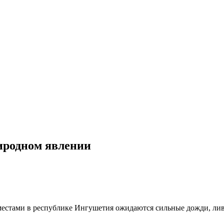
иродном явлении
я местами в республике Ингушетия ожидаются сильные дожди, ли