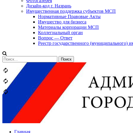
Фотогалерея
Дизайн-код г. Назрань
Имущественная поддержка субъектов МСП
Нормативные Правовые Акты
Имущество для бизнеса
Материалы корпорации МСП
Коллегиальный орган
Вопрос — Ответ
Реестр государственного (муниципального) 
Сообщений
категории
Теги
Главная