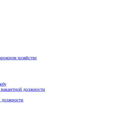
орожном хозяйстве
жбу
 вакантной должности
й должности