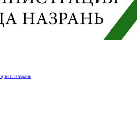
ции г. Назрань