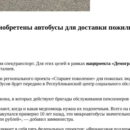
иобретены автобусы для доставки пожил
я спецтранспорт. Для этих целей в рамках
нацпроекта «Демог
талиев.
и регионального проекта «Старшее поколение» для пожилых люде
обусов будет передано в Республиканский центр социального об
егиона, в которых действуют бригады обслуживания пенсионеров 
ют, когда и какая медпомощь нужна их подопечным. Всего на н
акупался примерно 10 лет назад, эти микроавтобусы значитель
лн рублей», — добавил замминистра.
лючает в себя пять федеральных проектов: «Финансовая поддерж