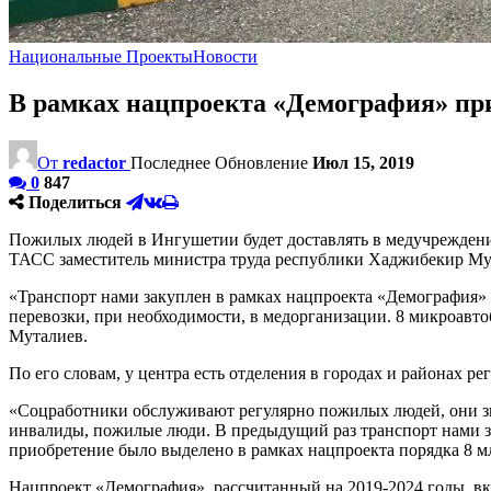
Национальные Проекты
Новости
В рамках нацпроекта «Демография» пр
От
redactor
Последнее Обновление
Июл 15, 2019
0
847
Поделиться
Пожилых людей в Ингушетии будет доставлять в медучреждени
ТАСС заместитель министра труда республики Хаджибекир Му
«Транспорт нами закуплен в рамках нацпроекта «Демография» 
перевозки, при необходимости, в медорганизации. 8 микроавт
Муталиев.
По его словам, у центра есть отделения в городах и районах р
«Соцработники обслуживают регулярно пожилых людей, они зна
инвалиды, пожилые люди. В предыдущий раз транспорт нами з
приобретение было выделено в рамках нацпроекта порядка 8 м
Нацпроект «Демография», рассчитанный на 2019-2024 годы, вк