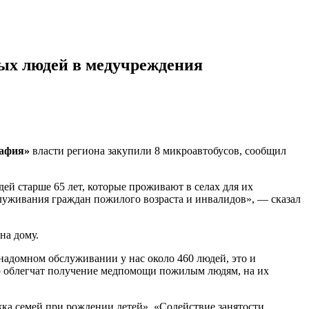
ых людей в медучреждения
рафия»
власти региона закупили 8 микроавтобусов, сообщил
й старше 65 лет, которые проживают в селах для их
служивания граждан пожилого возраста и инвалидов», — сказал
на дому.
адомном обслуживании у нас около 460 людей, это и
но облегчат получение медпомощи пожилым людям, на их
ка семей при рождении детей», «Содействие занятости