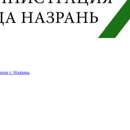
ции г. Назрань