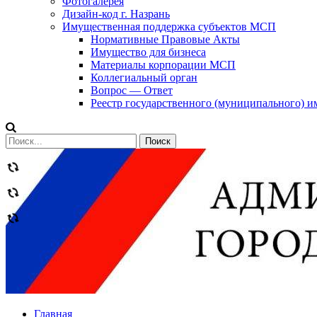
Фотогалерея
Дизайн-код г. Назрань
Имущественная поддержка субъектов МСП
Нормативные Правовые Акты
Имущество для бизнеса
Материалы корпорации МСП
Коллегиальный орган
Вопрос — Ответ
Реестр государственного (муниципального) 
Сообщений
категории
Теги
Главная