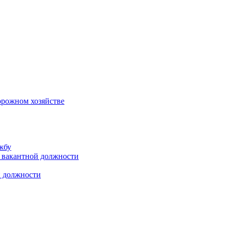
орожном хозяйстве
жбу
 вакантной должности
й должности