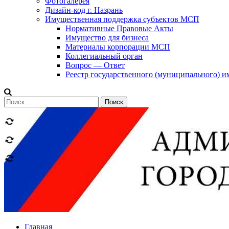
Фотогалерея
Дизайн-код г. Назрань
Имущественная поддержка субъектов МСП
Нормативные Правовые Акты
Имущество для бизнеса
Материалы корпорации МСП
Коллегиальный орган
Вопрос — Ответ
Реестр государственного (муниципального) 
Сообщений
категории
Теги
Главная