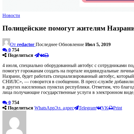
Новости
Полицейские помогут жителям Назрани 
От
redactor
Последнее Обновление
Июл 5, 2019
0
754
Поделиться
4 июля, специально оборудованный автобус с сотрудниками п
помогут горожанам создать на портале индивидуальные личны
Назрани, будет работать специализированный автобус, которы
СНИЛС», — говорится в сообщении. В пресс-службе добавили, 
в других населенных пунктах республики. Отметим, что благод
лица получающие государственные услуги в электронном виде
0
754
Поделиться
WhatsApp
Эл. адрес
Telegram
VK
Print