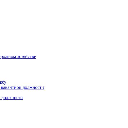
орожном хозяйстве
жбу
 вакантной должности
й должности