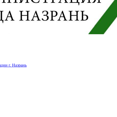
ции г. Назрань