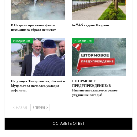
В Назрани пресекают факты
✂️245 кадров Назрани.
незаконного сброса нечистот
Информация
Информация
На улицах Темирханова, Лесной и
ШТОРМОВОЕ
Муцольгова началась укладка
ПРЕДУПРЕЖДЕНИЕ: В
асфальта.
Ингушетии ожидается резкое
ухудшение погоды!
НАЗАД
ВПЕРЕД
ОСТАВЬТЕ ОТВЕТ