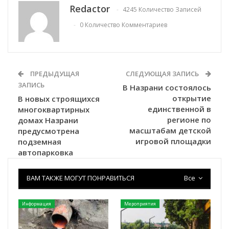
Redactor
4245 Количество Записей
0 Количество Комментариев
ПРЕДЫДУЩАЯ
СЛЕДУЮЩАЯ ЗАПИСЬ
ЗАПИСЬ
В Назрани состоялось
открытие
В новых строящихся
единственной в
многоквартирных
регионе по
домах Назрани
масштабам детской
предусмотрена
игровой площадки
подземная
автопарковка
ВАМ ТАКЖЕ МОГУТ ПОНРАВИТЬСЯ
Все
Информация
Мероприятия