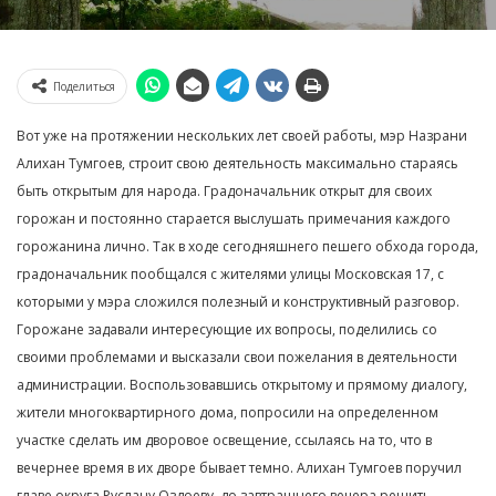
Поделиться
Вот уже на протяжении нескольких лет своей работы, мэр Назрани
Алихан Тумгоев, строит свою деятельность максимально стараясь
быть открытым для народа. Градоначальник открыт для своих
горожан и постоянно старается выслушать примечания каждого
горожанина лично. Так в ходе сегодняшнего пешего обхода города,
градоначальник пообщался с жителями улицы Московская 17, с
которыми у мэра сложился полезный и конструктивный разговор.
Горожане задавали интересующие их вопросы, поделились со
своими проблемами и высказали свои пожелания в деятельности
администрации. Воспользовавшись открытому и прямому диалогу,
жители многоквартирного дома, попросили на определенном
участке сделать им дворовое освещение, ссылаясь на то, что в
вечернее время в их дворе бывает темно. Алихан Тумгоев поручил
главе округа Руслану Оздоеву, до завтрашнего вечера решить