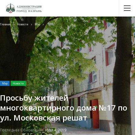
Главная
Новости
Мэр
Мэр
Новости
Просьбу жителей
многоквартирного дома №17 по
ул. Московская решат
Последнее Обновление
Июл 4, 2019