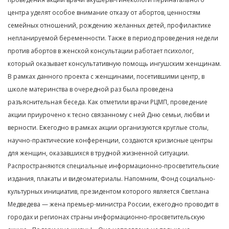
центра уделят особое внимание отказу от абортов, ценностям
семейных отношений, рождению желанных детей, профилактике
непланируемой беременности. Также в период проведения недели
против абортов в женской консультации работает психолог,
который оказывает консультативную помощь ингушским женщинам.
В рамках данного проекта с женщинами, посетившими центр, в
школе материнства в очередной раз была проведена
разъяснительная беседа. Как отметили врачи РЦМП, проведение
акции приурочено к тесно связанному с ней Дню семьи, любви и
верности. Ежегодно в рамках акции организуются круглые столы,
научно-практические конференции, создаются кризисные центры
для женщин, оказавшихся в трудной жизненной ситуации.
Распространяются специальные информационно-просветительские
издания, плакаты и видеоматериалы. Напомним, Фонд социально-
культурных инициатив, президентом которого является Светлана
Медведева — жена премьер-министра России, ежегодно проводит в
городах и регионах страны информационно-просветительскую