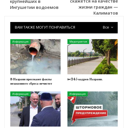
скажется на качестве
крупнейших в
жизни граждан —
Ингушетии водоемов
Калиматов
ВАМ ТАКЖЕ МОГУТ ПОНРАВИТЬСЯ
Все
Информация
Мероприятия
В Назрани пресекают факты
✂️245 кадров Назрани.
незаконного сброса нечистот
Информация
Информация