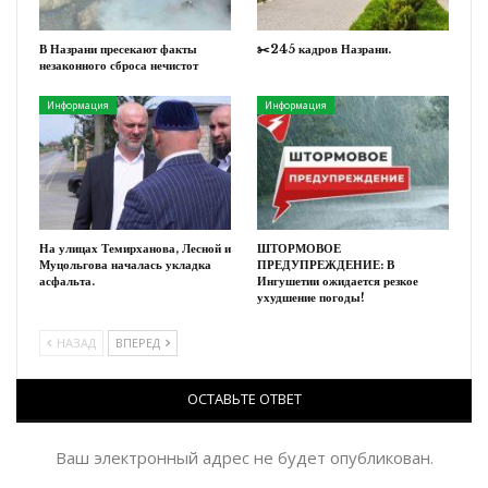
В Назрани пресекают факты
✂️245 кадров Назрани.
незаконного сброса нечистот
Информация
Информация
На улицах Темирханова, Лесной и
ШТОРМОВОЕ
Муцольгова началась укладка
ПРЕДУПРЕЖДЕНИЕ: В
асфальта.
Ингушетии ожидается резкое
ухудшение погоды!
НАЗАД
ВПЕРЕД
ОСТАВЬТЕ ОТВЕТ
Ваш электронный адрес не будет опубликован.